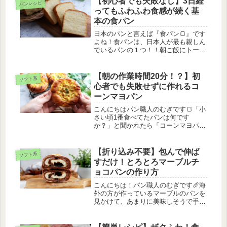
【初心者でも失敗なし】3日経
パンレシピ
ってもふわふわ食感が続く基
本の食パン
日本のパンと言えば『食パン🍞』です
よね！食パンは、日本人が最も親しん
でいるパンの１つ！！朝ご飯にトース
トして食べる人、ジャムを塗っておや
つにする人。サンドイッチやピザ用に
使う人。そしてそのまま食べる人がい
【朝の作業時間20分！？】初
ソフト系
たりと、色々な食べ方、アレンジ方法
心者でも失敗せずに作れるコ
が...
ーンマヨパン
こんにちはパン職人のむぎです🍞「小
さい頃1番食べてたパンは何です
か？」と聞かれたら「コーンマヨパン
🌽」と即答できるくらい大好きだった
パン！それがコーンパン🌽です！家の
近くのパン屋に母と行く時は、絶対に
【折り込み不要】包んで伸ば
ソフト系
コーンマヨパンを買ってもらってまし
すだけ！とろとろマーブルチ
た🍞小...
ョコパンの作り方
こんにちは！パン職人のむぎです🥖海
外の方が作っているマーブルのパンを
見かけて、あまりに美味しそうで手が
止まりました🫠どうしても作ってみた
くなって、むぎの生地でアレンジした
のが今回のレシピです✨割ると中から