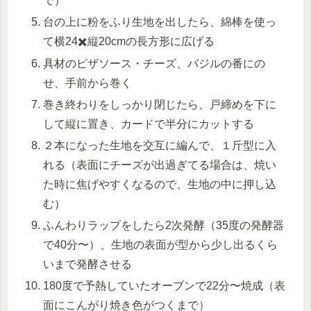
で）
台の上に粉をふり生地を出したら、綿棒を使っ
て横24✖️縦20cmの長方形に広げる
具材のピザソース・チーズ、バジルの番にの
せ、手前から巻く
巻き終わりをしっかり閉じたら、戸締めを下に
して縦に置き、カードで半分にカットする
２本になった生地を交互に編んで、１斤型に入
れる（表面にチーズが出過ぎてる場合は、焼い
た時に焦げやすくなるので、生地の中に押し込
む）
ふんわりラップをしたら2次発酵（35度の発酵器
で40分〜）、生地の表面が型から少し出るくら
いまで発酵させる
180度で予熱していたオーブンで22分〜焼成（表
面にこんがり焼き色がつくまで）