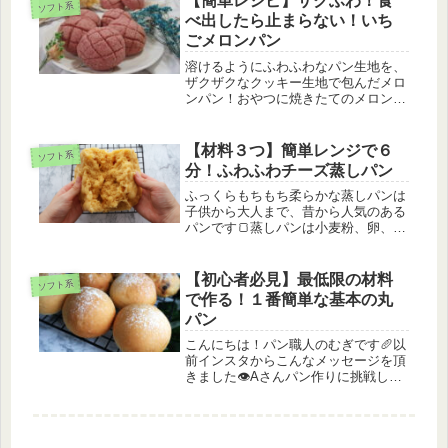
【簡単レシピ】ザクふわ！食
ソフト系
チョコがとろ〜り。白とココアのうず
べ出したら止まらない！いち
ま...
ごメロンパン
溶けるようにふわふわなパン生地を、
ザクザクなクッキー生地で包んだメロ
ンパン！おやつに焼きたてのメロンパ
ンはいかがですか？
【材料３つ】簡単レンジで６
ソフト系
分！ふわふわチーズ蒸しパン
ふっくらもちもち柔らかな蒸しパンは
子供から大人まで、昔から人気のある
パンです🍞蒸しパンは小麦粉、卵、牛
乳、砂糖などよく家にある材料で作れ
るのですが、蒸すのが面倒なんですよ
ね💦そもそも蒸し器持ってない方も多
【初心者必見】最低限の材料
ソフト系
いし（私も…）、フライパンに並べて
で作る！１番簡単な基本の丸
蒸...
パン
こんにちは！パン職人のむぎです🥖以
前インスタからこんなメッセージを頂
きました👁️Aさんパン作りに挑戦して
みたいけど、レシピがいっぱいあっ
て、初心者にはどれが作りやすいかわ
からない…💦その気持ちめちゃくちゃ
わかります😭現代では無料レシピで