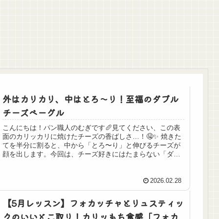
外はカリカリ、中はとろ〜り！至福のダブル
チーズベーグル
こんにちは！パン職人のむぎです🥖見てください、この表
面のカリッカリに焼けたチーズの香ばしさ…！🤤✨ 焼きた
てを半分に割ると、中から「とろ〜り」と伸びるチーズが
顔を出します。今回は、チーズ好きにはたまらない「ダブ
ルチーズベーグル」を焼いてみま...
2026.02.28
【5月レッスン】フォカッチャとリュスティッ
クのいいとこ取り！カリッもち食感「フォカ