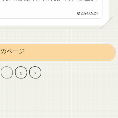
の中で混ぜて、そのまま焼くので洗...
2024.05.24
次のページ
次
…
5
へ