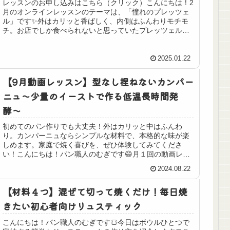
レッスンのお申し込みはこちら（クリック）こんにちは！2
月のオンラインレッスンのテーマは、「憧れのプレッツェ
ル」です✨外はカリッと香ばしく、内側はふんわりモチモ
チ。お店でしか食べられないと思っていたプレッツェル
が、実はおうちで簡単に出来ます！...
2025.01.22
【9月動画レッスン】型なし捏ねないカンパー
ニュ〜少量のイーストで作る低温長時間発
酵〜
初めてのパン作りでも大丈夫！外はカリッと中はふんわ
り。カンパーニュならシンプルな材料で、本格的な味が楽
しめます。家庭で焼く喜びを、ぜひ体験してみてくださ
い！こんにちは！パン職人のむぎです😄月１回の動画レッ
スンのご案内です！3分あれば読み終わ...
2024.08.22
【材料４つ】混ぜて切って焼くだけ！毎日焼
きたい初心者向けリュスティック
こんにちは！パン職人のむぎです🍞今日はボウルひとつで