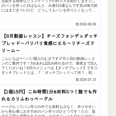
完結する簡単なリュスティックの作り方を紹介します🍞こ
のパンを作った日はなんと…出産5日後なんです笑👶体力的
にはまだきついけど、どうしてもパンを作りたくなって作
ったのがこのパン！作業時間も少...
2024.08.09
【8月動画レッスン】チーズフォンデュダッチ
ブレッド〜パリパリ食感にとろ〜りチーズク
リーム〜
こんにちは〜✨パン職人のむぎです🥖月１回の動画レッス
ンのご案内です！3分あれば読み終わるので、最後まで読ん
でくださいね！8月のメニューは【ダッチブレッド】です🍞
ダッチブレッドとは…？「ダッチブレッドって何？」初め
て聞く人も多いかもしれません...
2024.07.23
【1個18円】こね時間1分&材料5つ！誰でも作
れるカリふわっベーグル
ベーグルってパン作りの中でも材料も少なく、作りやすい
から初心者におすすめのパン作りのひとつです！ただ、茹
でる工程と成形があるので、そのポイントを分かりやすく