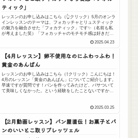
ティック」
レッスンのお申し込みはこちら（👆クリック）5月のオンラ
インレッスンのテーマは、フォカッチャとリュスティック
の魅力を融合させた「フォカティック」です✨（名前も私
が考えました笑）「フォカッチャのモチモチ感は好きだけ
ど,ベタベタして成形が難しそう...
2025.04.23
【4月レッスン】卵不使用なのにふわっふわ！
黄金のあんぱん
レッスンのお申し込みはこちら（⇧クリック）こんにちは！
4月のレッスン「黄金のあんぱん」についてご紹介します。
早速ですが質問です！パンを作ってみたけど、パサついて
て美味しくなかった。という経験をしたことないですか？
パン作りではすべての材料を一...
2025.03.25
【2月動画レッスン】パン屋直伝！お菓子とパ
ンのいいとこ取りプレッツェル