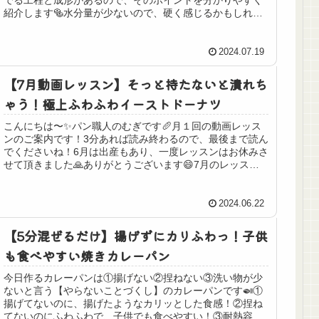
紹介します🥯水分量が少ないので、硬く感じるかもしれま
せんが、発酵を取る過程でちゃんと...
2024.07.19
【7月動画レッスン】そっと持たないと潰れち
ゃう！極上ふわふわイーストドーナツ
こんにちは〜✨パン職人のむぎです🥖月１回の動画レッス
ンのご案内です！3分あれば読み終わるので、最後まで読ん
でくださいね！6月は出産もあり、一度レッスンはお休みさ
せて頂きました🙏ありがとうございます😄7月のレッスン
から募集を再開しますので、こ...
2024.06.22
【5分混ぜるだけ】揚げずにカリふわっ！子供
も食べやすい焼きカレーパン
今日作るカレーパンは①揚げない②捏ねない③洗い物が少
ないと言う【やらないことづくし】のカレーパンです🍛①
揚げてないのに、揚げたようなカリッとした食感！②捏ね
てないのにふわふわで、子供でも食べやすい！③耐熱容器