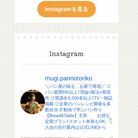
Instagramを見る
Instagram
mugi.pannotoriko
＼パン屋の味を、お家で再現／
🍞
パン屋歴6年以上⌇理論×製法×再現
性
🍞受講生4,200名以上⌇TV・雑誌
掲載
🍞企業のパンレシピ開発を多
数担当
🥐動画で学ぶパン作り
【Bread&Table】主宰
お得な
定期プラン⌇スポット単発もOK
.
👇
入会の先行案内は公式LINEから