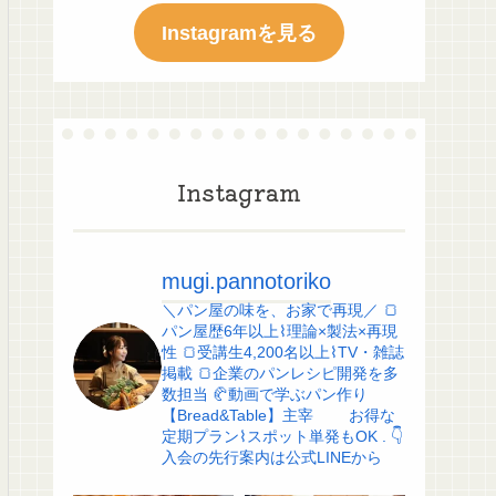
Instagramを見る
Instagram
mugi.pannotoriko
＼パン屋の味を、お家で再現／
🍞
パン屋歴6年以上⌇理論×製法×再現
性
🍞受講生4,200名以上⌇TV・雑誌
掲載
🍞企業のパンレシピ開発を多
数担当
🥐動画で学ぶパン作り
【Bread&Table】主宰
お得な
定期プラン⌇スポット単発もOK
.
👇
入会の先行案内は公式LINEから