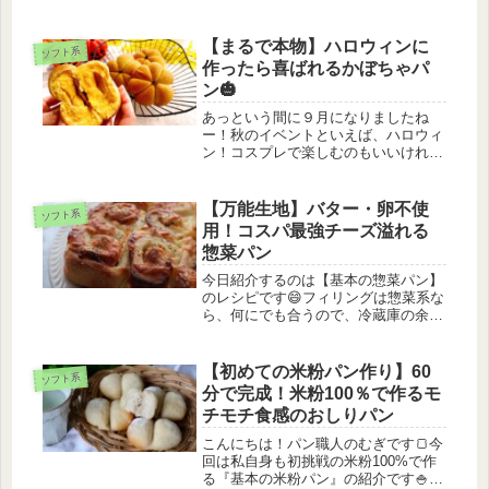
ぎです笑あなたはお家でピザ作りされ
たことありますか？✨ピザ🍕は宅配ピ
ザを想像する方が多いですが、手作り
【まるで本物】ハロウィンに
ソフト系
ならお好みの具材や、余った料理でア
作ったら喜ばれるかぼちゃパ
レン...
ン🎃
あっという間に９月になりましたね
ー！秋のイベントといえば、ハロウィ
ン！コスプレで楽しむのもいいけれ
ど、今年は子どもと一緒に手作りのか
わいいお菓子を作ってみませんか？今
回は、『お菓子作りが苦手な方』や
【万能生地】バター・卵不使
ソフト系
『他の方と差をつけたい方』でも簡単
用！コスパ最強チーズ溢れる
につくれ...
惣菜パン
今日紹介するのは【基本の惣菜パン】
のレシピです😄フィリングは惣菜系な
ら、何にでも合うので、冷蔵庫の余り
物や、残り物のおかずで代用OK🙆‍♀️ア
レンジ無限大の超万能な惣菜生地で
す！むぎバターや卵も不使用なので、
【初めての米粉パン作り】60
ソフト系
小さなお子様にも安心して作ってい...
分で完成！米粉100％で作るモ
チモチ食感のおしりパン
こんにちは！パン職人のむぎです🍞今
回は私自身も初挑戦の米粉100%で作
る『基本の米粉パン』の紹介です🍚米