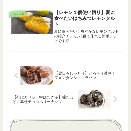
粉を配合した食パンなどは作ったこと
ありますが、100%は未知の世界🌎
色々調べて、私みたいな米粉パン初心
【レモン１個使い切り】夏に
パンレシピ
者でも作りやすい配合、工程にしま
食べたいはちみつレモンタル
し...
ト
夏に食べたい！爽やかなレモンタルト
の紹介！レモン1個で作れる簡単レシ
ピです◎
【翌日もしっとり】とろ〜り濃厚！
フォンダンショコラパン
【外はカリッ、中はむぎゅ】噛むほ
どに幸せチョコベリーナッツ