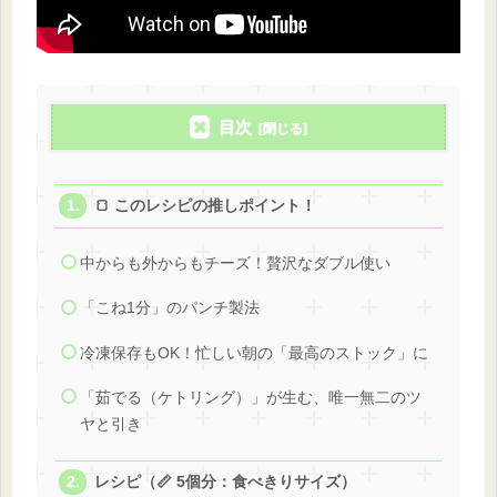
目次
🍞 このレシピの推しポイント！
中からも外からもチーズ！贅沢なダブル使い
「こね1分」のパンチ製法
冷凍保存もOK！忙しい朝の「最高のストック」に
「茹でる（ケトリング）」が生む、唯一無二のツ
ヤと引き
レシピ（📏 5個分：食べきりサイズ）