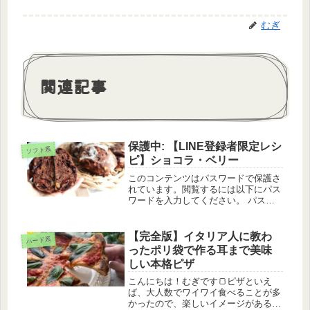
むぎ
関連記事
保護中: 【LINE登録者限定レシ
ソフト系
ピ】ショコラ・ベリー
このコンテンツはパスワードで保護さ
れています。閲覧するには以下にパス
ワードを入力してください。 パスワ
ード:
【完全版】イタリア人に教わ
ハード系
ったポリ袋で作る耳まで美味
しい本格ピザ
こんにちは！むぎです🍞ピザといえ
ば、大人数でワイワイ食べることが多
かったので、楽しいイメージがあるむ