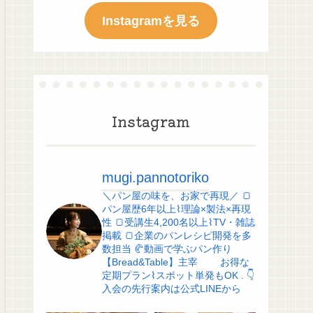
Instagramを見る
Instagram
mugi.pannotoriko
＼パン屋の味を、お家で再現／
🍞
パン屋歴6年以上⌇理論×製法×再現
性
🍞受講生4,200名以上⌇TV・雑誌
掲載
🍞企業のパンレシピ開発を多
数担当
🥐動画で学ぶパン作り
【Bread&Table】主宰
お得な
定期プラン⌇スポット単発もOK
.
👇
入会の先行案内は公式LINEから