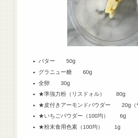
バター 50g
グラニュー糖 60g
全卵 30g
★準強力粉（リスドォル） 80g
★皮付きアーモンドパウダー 20g（
★いちごパウダー（100均） 6g
★粉末食用色素（100均） 1g