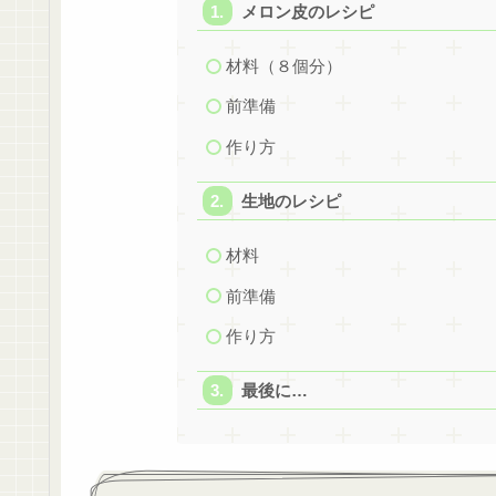
メロン皮のレシピ
材料（８個分）
前準備
作り方
生地のレシピ
材料
前準備
作り方
最後に…