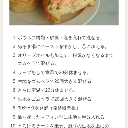
ボウルに粉類・砂糖・塩を入れて混ぜる。
ぬるま湯にイーストを溶かし、①に加える。
オリーブオイルも加えて、粉気がなくなるまで
ゴムベラで混ぜる。
ラップをして室温で20分休ませる。
生地をゴムベラで20回大きく混ぜる
さらに室温で20分休ませる。
生地をゴムベラで20回大きく混ぜる
30分〜1次発酵（発酵器35度）
油を塗ったマフィン型に生地を半分入れる
とろけるチーズを乗せ、残りの生地を上にの