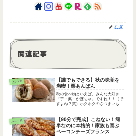
むぎ
関連記事
【誰でもできる】秋の味覚を
ソフト系
満喫！栗あんぱん
秋の食べ物といえば、みんな大好き
『芋・栗・かぼちゃ』ですね！！（で
すよね？笑）ホクホクのさつまいも
に、搾りたてのモンブラン、かぼちゃ
の煮物🎃想像しただけでよだれが出て
きそうです☺️今回はそんな秋の三大食
【90分で完成】こねない！簡
ハード系
材の中でも私が一番好きな『栗🌰』を
単なのに本格的！家族も喜ぶ
使っ...
ベーコンチーズフランス