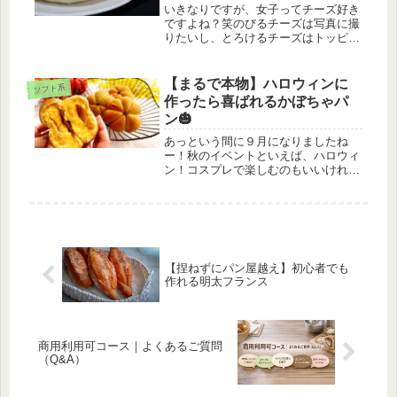
いきなりですが、女子ってチーズ好き
ですよね？笑のびるチーズは写真に撮
りたいし、とろけるチーズはトッピン
グしたいし！チーズがかかってるとな
んでも美味しそうに見えるのは私だけ
ですか？笑（どうでも良い前置きは置
【まるで本物】ハロウィンに
ソフト系
いといて…）今日はみんな大好きなチ
作ったら喜ばれるかぼちゃパ
ー...
ン🎃
あっという間に９月になりましたね
ー！秋のイベントといえば、ハロウィ
ン！コスプレで楽しむのもいいけれ
ど、今年は子どもと一緒に手作りのか
わいいお菓子を作ってみませんか？今
回は、『お菓子作りが苦手な方』や
『他の方と差をつけたい方』でも簡単
につくれ...
【捏ねずにパン屋越え】初心者でも
作れる明太フランス
商用利用可コース｜よくあるご質問
（Q&A）