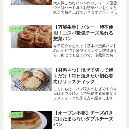
大人気こねないパン作りシリーズ👏👏
今日はハード系のお惣菜パンをなんと
90分で焼き上げていきます🥖ハード系
といっても、歯切れの良く、サクッと
した配合にしたので、お子様でも食べ
やすい生地です😄材料もシンプルだ
【万能生地】バター・卵不使
ソフト系
し、作業も少ないのであっという間に
用！コスパ最強チーズ溢れる
完...
惣菜パン
今日紹介するのは【基本の惣菜パン】
のレシピです😄フィリングは惣菜系な
ら、何にでも合うので、冷蔵庫の余り
物や、残り物のおかずで代用OK🙆‍♀️ア
レンジ無限大の超万能な惣菜生地で
す！むぎバターや卵も不使用なので、
【材料４つ】混ぜて切って焼
ハード系
小さなお子様にも安心して作ってい...
くだけ！毎日焼きたい初心者
向けリュスティック
こんにちは！パン職人のむぎです🍞今
日はボウルひとつで完結する簡単なリ
ュスティックの作り方を紹介します🍞
このパンを作った日はなんと…出産5
日後なんです笑👶体力的にはまだきつ
いけど、どうしてもパンを作りたくな
【オーブン不要】チーズ好き
ソフト系
って作ったのがこのパン！作業時間も
にはたまらないダブルチーズ
少...
パン