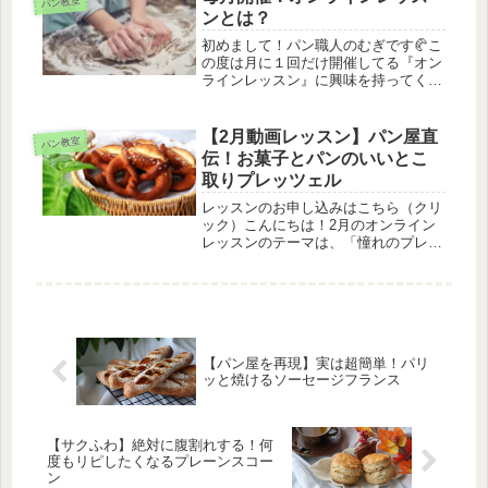
パン教室
ど、かなり狭き門となっております
ンとは？
の...
初めまして！パン職人のむぎです🥐こ
の度は月に１回だけ開催してる『オン
ラインレッスン』に興味を持ってくだ
さり、誠にありがとうございます🙏
「オンラインレッスンってそもそも
何？」「機械苦手な私でも大丈
【2月動画レッスン】パン屋直
パン教室
夫？？」と多くの質問を頂くので、わ
伝！お菓子とパンのいいとこ
かりやすいよ...
取りプレッツェル
レッスンのお申し込みはこちら（クリ
ック）こんにちは！2月のオンライン
レッスンのテーマは、「憧れのプレッ
ツェル」です✨外はカリッと香ばし
く、内側はふんわりモチモチ。お店で
しか食べられないと思っていたプレッ
ツェルが、実はおうちで簡単に出来ま
す！...
【パン屋を再現】実は超簡単！パリ
ッと焼けるソーセージフランス
【サクふわ】絶対に腹割れする！何
度もリピしたくなるプレーンスコー
ン