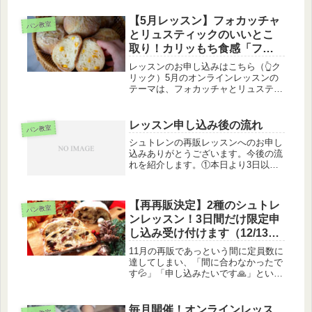
楽しむ方向け」。商用利用可コースは
教室・販売で使うことを前提に、契
【5月レッスン】フォカッチャ
パン教室
約・添削・確認が付いたコースで
とリュスティックのいいとこ
す。...
取り！カリッもち食感「フォ
カティック」
レッスンのお申し込みはこちら（👆ク
リック）5月のオンラインレッスンの
テーマは、フォカッチャとリュスティ
ックの魅力を融合させた「フォカティ
ック」です✨（名前も私が考えました
笑）「フォカッチャのモチモチ感は好
レッスン申し込み後の流れ
パン教室
きだけど,ベタベタして成形が難しそ
シュトレンの再販レッスンへのお申し
う...
込みありがとうございます。今後の流
れを紹介します。①本日より3日以内
に振込みを完了させる◾️振込
先・・・・・・・・・・・・金融機
関:三井住友銀行支店名:天神町支店
【再再販決定】2種のシュトレ
(717)預金種目:普通口座番号:18422...
パン教室
ンレッスン！3日間だけ限定申
し込み受け付けます（12/13の
21時〜15日まで）
11月の再販であっという間に定員数に
達してしまい、「間に合わなかったで
す💦」「申し込みたいです🙏」という
声があまりにも多く、この度皆さんの
お声を元に異例の再再販をすることに
なりました！募集人数や、販売期間な
毎月開催！オンラインレッス